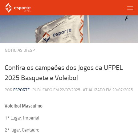
Skip to content
NOTÍCIAS DIESP
Confira os campeões dos Jogos da UFPEL
2025 Basquete e Voleibol
POR
ESPORTE
· PUBLICADO EM
22/07/2025
· ATUALIZADO EM
29/07/2025
Voleibol Masculino
1° Lugar: Imperial
2° lugar: Centauro