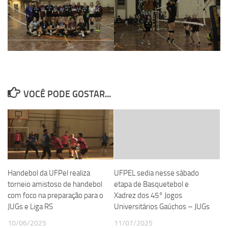
VOCÊ PODE GOSTAR...
Handebol da UFPel realiza
UFPEL sedia nesse sábado
torneio amistoso de handebol
etapa de Basquetebol e
com foco na preparação para o
Xadrez dos 45° Jogos
JUGs e Liga RS
Universitários Gaúchos – JUGs
10/06/2025
11/07/2025