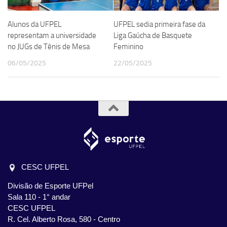
Alunos da UFPEL
UFPEL sedia primeira fase da
representam a universidade
Liga Gaúcha de Basquete
no JUGs de Tênis de Mesa
Feminino
06/05/2025
22/05/2025
CESC UFPEL
Divisão de Esporte UFPel
Sala 110 - 1° andar
CESC UFPEL
R. Cel. Alberto Rosa, 580 - Centro