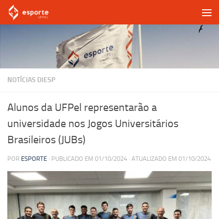
Skip to content
NOTÍCIAS DIESP
Alunos da UFPel representarão a
universidade nos Jogos Universitários
Brasileiros (JUBs)
POR
ESPORTE
· PUBLICADO EM
01/10/2024
· ATUALIZADO EM
01/10/2024