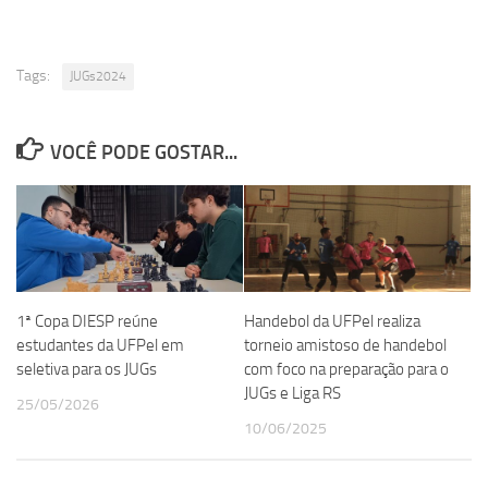
Tags:
JUGs2024
VOCÊ PODE GOSTAR...
1ª Copa DIESP reúne
Handebol da UFPel realiza
estudantes da UFPel em
torneio amistoso de handebol
seletiva para os JUGs
com foco na preparação para o
JUGs e Liga RS
25/05/2026
10/06/2025