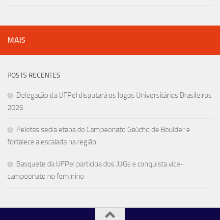
MAIS
POSTS RECENTES
Delegação da UFPel disputará os Jogos Universitários Brasileiros
2026
Pelotas sedia etapa do Campeonato Gaúcho de Boulder e
fortalece a escalada na região
Basquete da UFPel participa dos JUGs e conquista vice-
campeonato no feminino