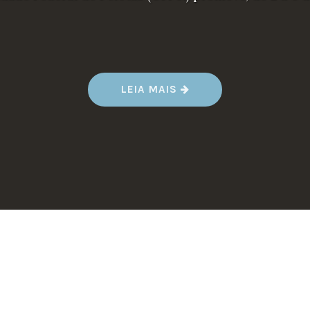
“CALOURADA
LEIA MAIS
UFPEL
2017”