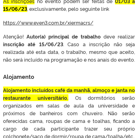
As inscrições
no evento podem ser feitas de
01/03 a
15/06/23
, exclusivamente, pelo seguinte link
https://www.even3.com.br/xiermacrs/
Atenção!
Autor(a) principal de trabalho
deve realizar
inscrição até
15/06/23
. Caso a inscrição não seja
realizada até esta data, o trabalho, mesmo que aceito,
não será incluído na programação e nos anais do evento.
Alojamento
Alojamento incluídos café da manhã, almoço e janta no
restaurante universitário.
Os dormitórios serão
organizados em salas de aula da universidade e
próximos de banheiros com chuveiro. Não serão
oferecidas cama, roupas de cama e toalhas, ficando a
cargo de cada participante trazer seu próprio
colchonete/saco de dormir/roupa de cama/toalha/etc..