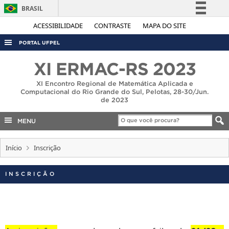
BRASIL
Simplifique!
ACESSIBILIDADE
CONTRASTE
MAPA DO SITE
Comunica BR
PORTAL UFPEL
Participe
ACESSO À INFORMAÇÃO
XI ERMAC-RS 2023
Acesso à informação
AUDITORIA
XI Encontro Regional de Matemática Aplicada e
Legislação
Computacional do Rio Grande do Sul, Pelotas, 28-30/Jun.
COBALTO
de 2023
Canais
CONCURSOS
MENU
EDITAIS
Início
Inscrição
INTERNACIONAL
OUVIDORIA
INSCRIÇÃO
PORTARIAS
TELEFONES