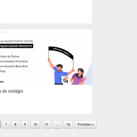
 de estágio
7
8
9
10
11
…
16
Próximo »