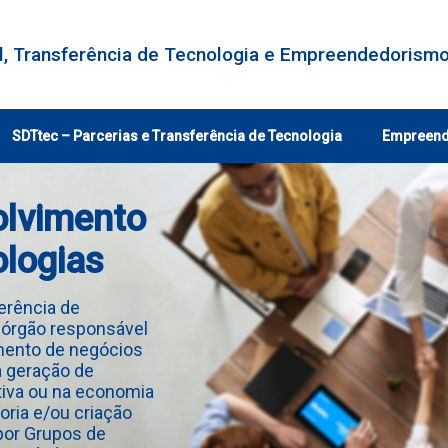
al, Transferência de Tecnologia e Empreendedorism
SDTtec – Parcerias e Transferência de Tecnologia
Empreen
olvimento
ologias
ferência de
 órgão responsável
imento de negócios
a geração de
tiva ou na economia
oria e/ou criação
por Grupos de