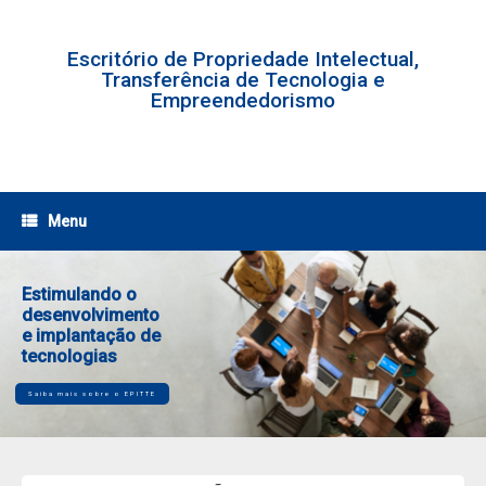
Skip
to
content
Escritório de Propriedade Intelectual,
Transferência de Tecnologia e
Empreendedorismo
Menu
Estimulando o
desenvolvimento
e implantação de
tecnologias
Saiba mais sobre o EPITTE