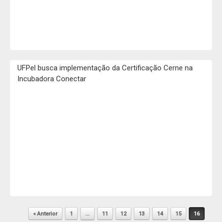
UFPel busca implementação da Certificação Cerne na
Incubadora Conectar
Navegação de posts
« Anterior
1
…
11
12
13
14
15
16