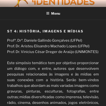
Pular
V ENCONTRO
Universidade Federal de Pelotas
para
INTERNACIONAL
Menu
o
conteúdo
FRONTEIRAS E IDENTIDADES
– VERSÃO ONLINE
ST 4: HISTÓRIA, IMAGENS E MÍDIAS
Profª. Drª. Daniele Gallindo Gonçalves (UFPel)
Prof. Dr. Aristeu Elisandro Machado Lopes (UFPel)
Prof. Dr. Vinicius César Dreger de Araújo (UNIMONTES)
Este simpósio temático tem por objetivo proporcionar
um diálogo com, e entre, autores que desenvolvem
pesquisas relacionadas às imagens e às mídias em
suas conexões com a história. Serão bem-vindos
trabalhos que abordam as mais variadas imagens como
gravuras, pinturas, esculturas, fotografias, entre
outras; mídias diversificadas como imprensa, televisão,
rádio, cinema, desenhos animados, jogos eletrônicos,