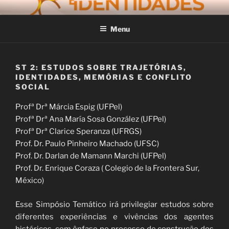
Pular
V ENCONTRO
Universidade Federal de Pelotas
para
INTERNACIONAL
Menu
o
conteúdo
FRONTEIRAS E IDENTIDADES
– VERSÃO ONLINE
ST 2: ESTUDOS SOBRE TRAJETÓRIAS,
IDENTIDADES, MEMÓRIAS E CONFLITO
SOCIAL
Profª Drª Márcia Espig (UFPel)
Profª Drª Ana María Sosa González (UFPel)
Profª Drª Clarice Speranza (UFRGS)
Prof. Dr. Paulo Pinheiro Machado (UFSC)
Prof. Dr. Darlan de Mamann Marchi (UFPel)
Prof. Dr. Enrique Coraza ( Colegio de la Frontera Sur,
México)
Esse Simpósio Temático irá privilegiar estudos sobre
diferentes experiências e vivências dos agentes
históricos, com ênfase no processo de construção dos