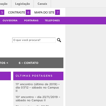
mação
Legislação
Canais
5
CONTRASTE
6
MAPA DO SITE
7
OUVIDORIA
PORTARIAS
TELEFONES
TOS <
6 – CONTATO
ÚLTIMAS POSTAGENS
11º encontro (último de 2019) –
dia 07/12 – sábado no Campus
II
10º encontro – dia 23/11/2019 –
sábado no Campus II