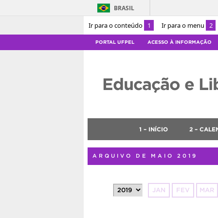
BRASIL
Ir para o conteúdo
1
Ir para o menu
2
PORTAL UFPEL
ACESSO À INFORMAÇÃO
Educação e Li
1 – INÍCIO
2 – CAL
ARQUIVO DE MAIO 2019
JAN
FEV
MAR