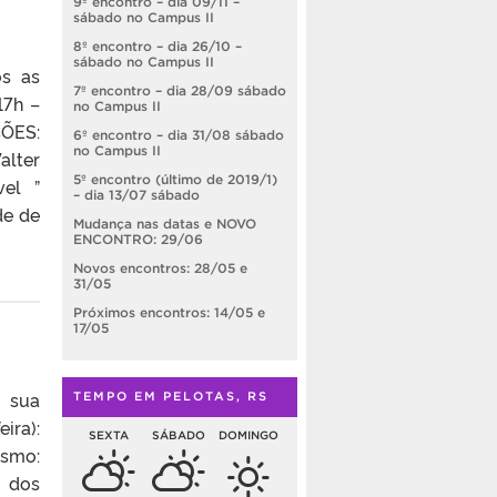
9º encontro – dia 09/11 –
sábado no Campus II
8º encontro – dia 26/10 –
sábado no Campus II
s as
7º encontro – dia 28/09 sábado
17h –
no Campus II
ÕES:
6º encontro – dia 31/08 sábado
no Campus II
alter
5º encontro (último de 2019/1)
vel ”
– dia 13/07 sábado
de de
Mudança nas datas e NOVO
ENCONTRO: 29/06
Novos encontros: 28/05 e
31/05
Próximos encontros: 14/05 e
17/05
a sua
TEMPO EM PELOTAS, RS
ira):
SEXTA
SÁBADO
DOMINGO
ismo:
l dos