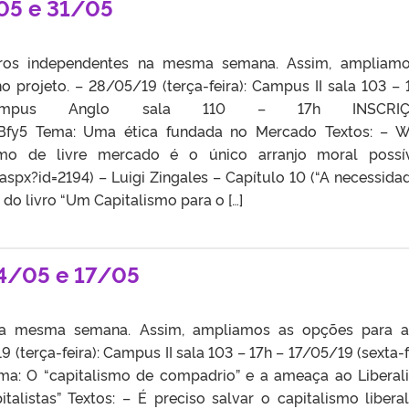
05 e 31/05
ros independentes na mesma semana. Assim, ampliamo
 projeto. – 28/05/19 (terça-feira): Campus II sala 103 – 
): Campus Anglo sala 110 – 17h INSCRIÇ
9Bfy5 Tema: Uma ética fundada no Mercado Textos: – W
smo de livre mercado é o único arranjo moral possí
.aspx?id=2194) – Luigi Zingales – Capítulo 10 (“A necessida
do livro “Um Capitalismo para o […]
14/05 e 17/05
 na mesma semana. Assim, ampliamos as opções para 
 (terça-feira): Campus II sala 103 – 17h – 17/05/19 (sexta-fe
ma: O “capitalismo de compadrio” e a ameaça ao Liberal
talistas” Textos: – É preciso salvar o capitalismo libera