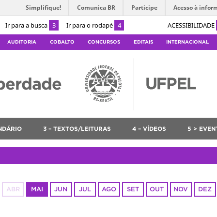
Simplifique!
Comunica BR
Participe
Acesso à infor
Ir para a busca
3
Ir para o rodapé
4
ACESSIBILIDADE
AUDITORIA
COBALTO
CONCURSOS
EDITAIS
INTERNACIONAL
berdade
ENDÁRIO
3 – TEXTOS/LEITURAS
4 – VÍDEOS
5 > EVEN
ABR
MAI
JUN
JUL
AGO
SET
OUT
NOV
DEZ