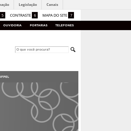
mação
Legislação
Canais
5
CONTRASTE
6
MAPA DO SITE
7
OUVIDORIA
PORTARIAS
TELEFONES
UFPEL