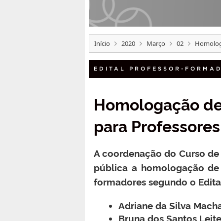
Início
2020
Março
02
Homologa
EDITAL PROFESSOR-FORMA
Homologação de 
para Professore
A coordenação do Curso de E
pública a homologação de i
formadores segundo o Edita
Adriane da Silva Mac
Bruna dos Santos Leit