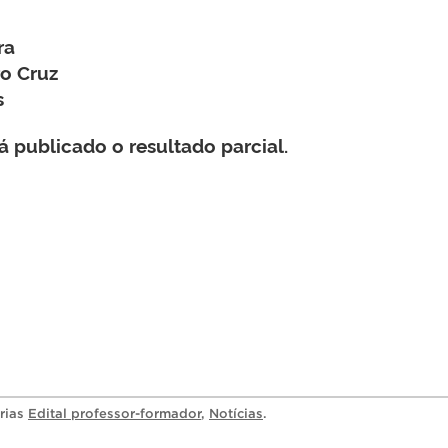
ra
ro Cruz
s
á publicado o resultado parcial.
orias
Edital professor-formador
,
Notícias
.