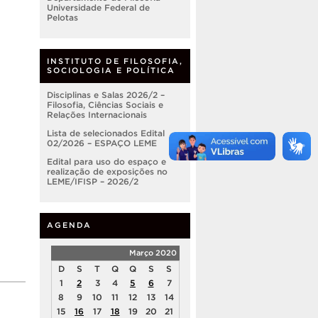
Universidade Federal de
Pelotas
INSTITUTO DE FILOSOFIA,
SOCIOLOGIA E POLÍTICA
Disciplinas e Salas 2026/2 –
Filosofia, Ciências Sociais e
Relações Internacionais
Lista de selecionados Edital
02/2026 – ESPAÇO LEME
Edital para uso do espaço e
realização de exposições no
LEME/IFISP – 2026/2
AGENDA
Março 2020
D
S
T
Q
Q
S
S
1
2
3
4
5
6
7
8
9
10
11
12
13
14
15
16
17
18
19
20
21