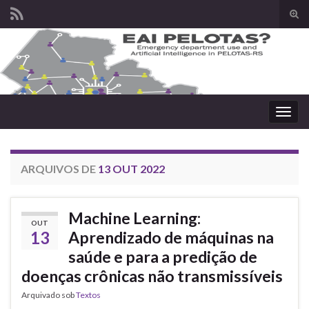
Alte
form
Search for:
de
pesq
Alter
nave
ARQUIVOS DE
13 OUT 2022
Machine Learning:
OUT
13
Aprendizado de máquinas na
saúde e para a predição de
doenças crônicas não transmissíveis
Arquivado sob
Textos