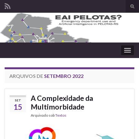
Alte
form
Search for:
de
pesq
Alter
nave
ARQUIVOS DE
SETEMBRO 2022
A Complexidade da
SET
15
Multimorbidade
Arquivado sob
Textos