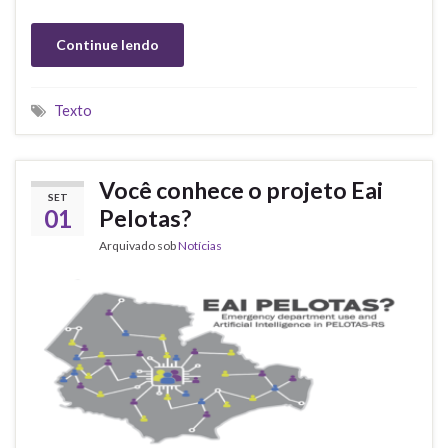
Continue lendo
Texto
Você conhece o projeto Eai
SET
01
Pelotas?
Arquivado sob
Notícias