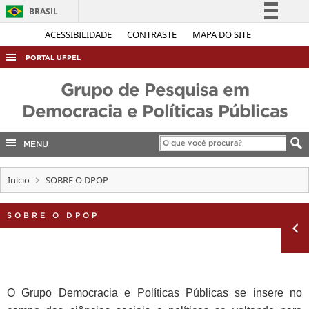
BRASIL
Simplifique!
ACESSIBILIDADE
CONTRASTE
MAPA DO SITE
Comunica BR
PORTAL UFPEL
Participe
ACESSO À INFORMAÇÃO
Grupo de Pesquisa em
Acesso à informação
Democracia e Políticas Públicas
AUDITORIA
Legislação
COBALTO
Canais
MENU
CONCURSOS
EDITAIS
Início
SOBRE O DPOP
INTERNACIONAL
SOBRE O DPOP
OUVIDORIA
PORTARIAS
TELEFONES
O Grupo Democracia e Políticas Públicas se insere no