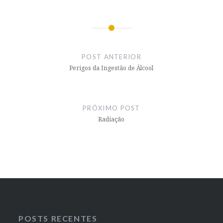
Navegação
de
POST ANTERIOR
Post
Perigos da Ingestão de Álcool
PRÓXIMO POST
Radiação
POSTS RECENTES