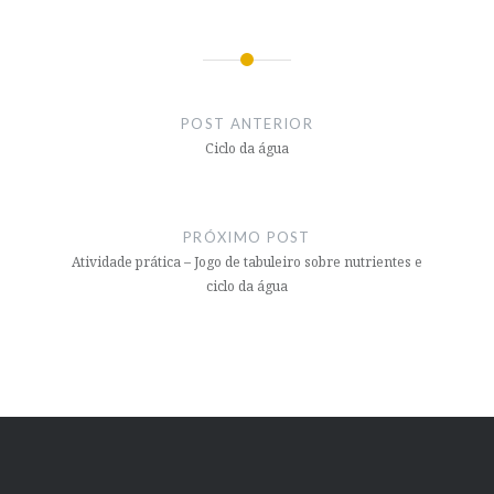
Navegação
de
POST ANTERIOR
Post
Ciclo da água
PRÓXIMO POST
Atividade prática – Jogo de tabuleiro sobre nutrientes e
ciclo da água