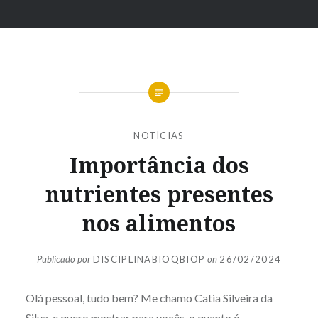
Ir
para
conteúdo
NOTÍCIAS
Importância dos
nutrientes presentes
nos alimentos
Publicado por
DISCIPLINABIOQBIOP
on
26/02/2024
Olá pessoal, tudo bem? Me chamo Catia Silveira da
Silva e quero mostrar para vocês o quanto é