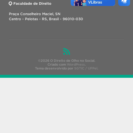
Faculdade de Direito
Praça Conselheiro Maciel, SN
Centro - Pelotas - RS, Brasil - 96010-030
©2026 O Direito de Olho no Social.
Criado com
WordPress
.
Tema desenvolvido por
SGTIC / UFPel
.