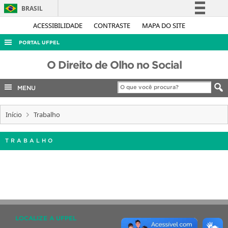
BRASIL
Simplifique!
ACESSIBILIDADE
CONTRASTE
MAPA DO SITE
Comunica BR
PORTAL UFPEL
Participe
ACESSO À INFORMAÇÃO
O Direito de Olho no Social
Acesso à informação
AUDITORIA
Legislação
MENU
COBALTO
Canais
CONCURSOS
Início
Trabalho
EDITAIS
TRABALHO
INTERNACIONAL
OUVIDORIA
PORTARIAS
TELEFONES
LOCALIZE A UFPEL