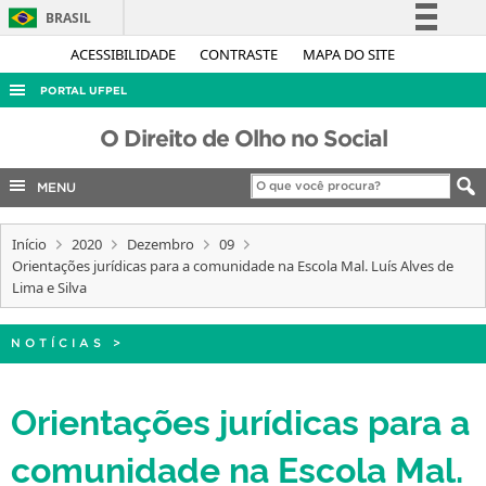
BRASIL
Simplifique!
ACESSIBILIDADE
CONTRASTE
MAPA DO SITE
Comunica BR
PORTAL UFPEL
Participe
ACESSO À INFORMAÇÃO
O Direito de Olho no Social
Acesso à informação
AUDITORIA
Legislação
MENU
COBALTO
Canais
CONCURSOS
Início
2020
Dezembro
09
Orientações jurídicas para a comunidade na Escola Mal. Luís Alves de
EDITAIS
Lima e Silva
INTERNACIONAL
NOTÍCIAS
>
OUVIDORIA
PORTARIAS
Orientações jurídicas para a
TELEFONES
comunidade na Escola Mal.