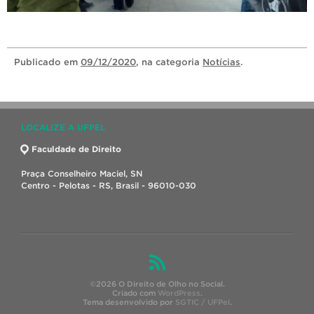
Publicado
em
09/12/2020
, na categoria
Notícias
.
LOCALIZE A UFPEL
Faculdade de Direito
Praça Conselheiro Maciel, SN
Centro - Pelotas - RS, Brasil - 96010-030
©2026 O Direito de Olho no Social.
Criado com
WordPress
.
Tema desenvolvido por
SGTIC / UFPel
.