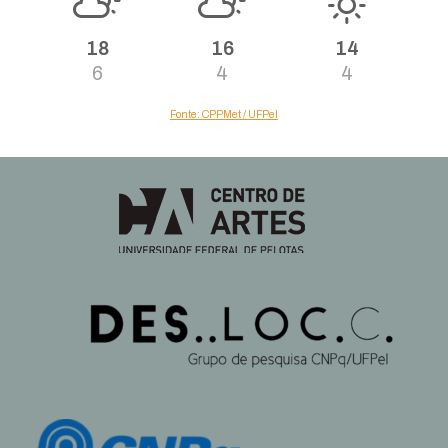
18
16
14
6
4
4
Fonte: CPPMet / UFPel