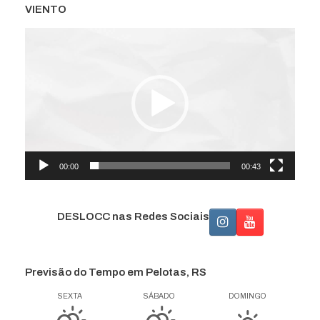
VIENTO
Tocador
de
vídeo
00:00
00:43
DESLOCC nas Redes Sociais
Previsão do Tempo em Pelotas, RS
SEXTA
SÁBADO
DOMINGO