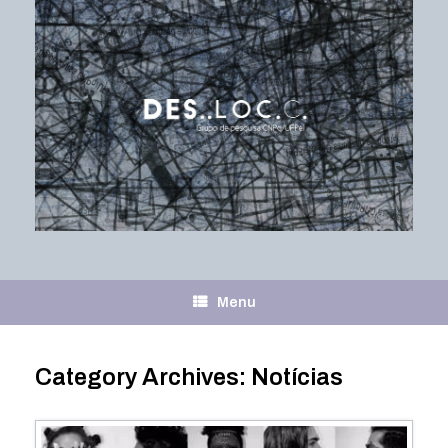
Skip
to
content
Menu
Category Archives:
Notícias