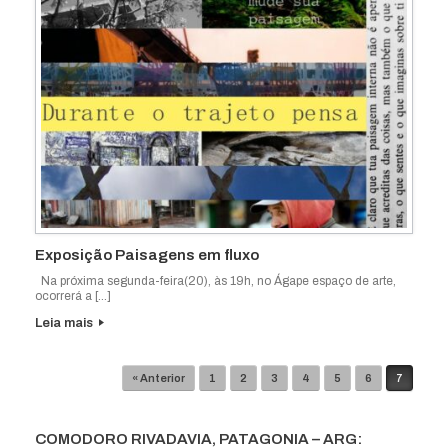
Exposição Paisagens em fluxo
Na próxima segunda-feira(20), às 19h, no Ágape espaço de arte,
ocorrerá a […]
Leia mais
Navegação de posts
« Anterior
1
2
3
4
5
6
7
COMODORO RIVADAVIA, PATAGONIA – ARG: