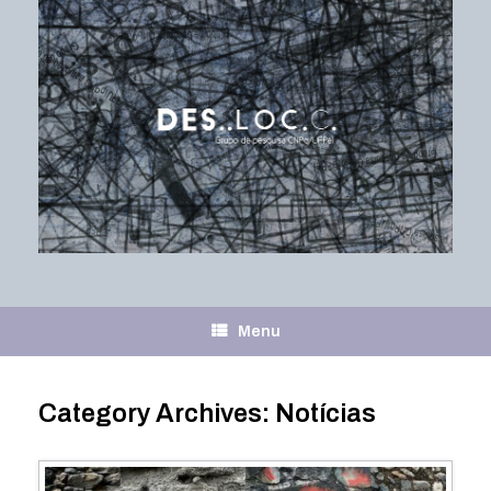
Skip
to
content
Menu
Category Archives:
Notícias