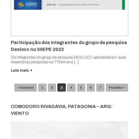
Participação dos integrantes do grupo de pesquisa
Deslocc no SIIEPE 2022
Os integrantes do grupo de pesquisa DESLOCC apresentaram suas
respectivas pesquisas na 7ªSemana […]
Leia mais
Navegação de posts
« Anterior
1
2
3
4
5
6
7
Próximo »
COMODORO RIVADAVIA, PATAGONIA – ARG:
VIENTO
Tocador
de
vídeo