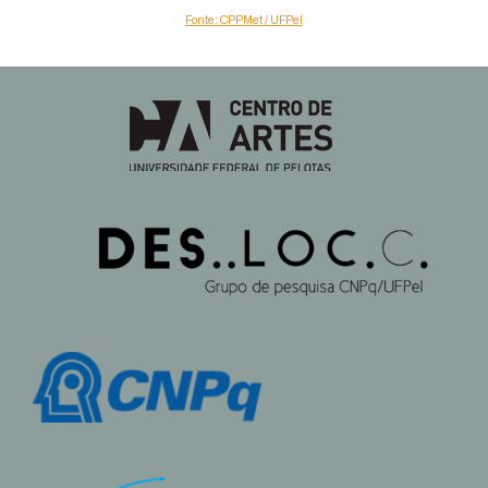
Fonte: CPPMet / UFPel