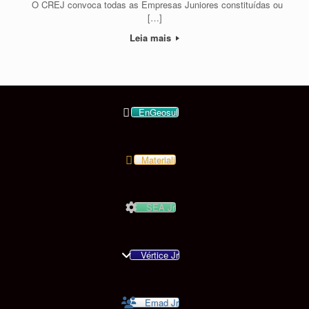
O CREJ convoca todas as Empresas Juniores constituídas ou
[…]
Leia mais
EnGeosul
Materiali
SEA Jr
Vértice Jr
Emad Jr