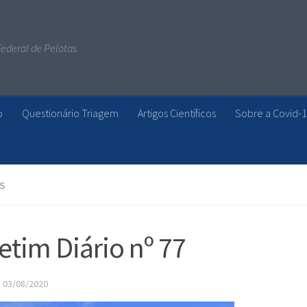
ederal de Pelotas
o
Questionário Triagem
Artigos Científicos
Sobre a Covid-
S
etim Diário nº 77
·
03/08/2020