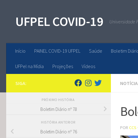
Skip to content
UFPEL COVID-19
Universidade F
Início
PAINEL COVID-19 UFPEL
Saúde
Boletim Diári
UFPel na Mídia
Projeções
Vídeos
SIGA:
NOTÍCIA
PRÓXIMO HISTÓRIA
Bol
Boletim Diário nº 78
HISTÓRIA ANTERIOR
POR
CCS
Boletim Diário nº 76