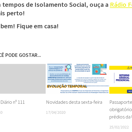
 tempos de Isolamento Social, ouça a
Rádio F
is perto!
 bem! Fique em casa!
Ê PODE GOSTAR...
Diário nº 111
Novidades desta sexta-feira
Passaporte 
obrigatório
20
17/04/2020
prédios da
25/02/2022