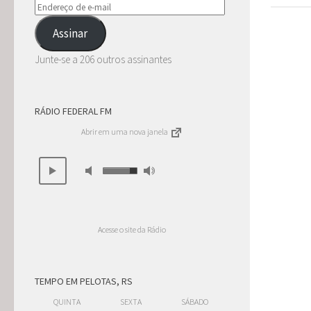
Endereço
de
Assinar
e-
mail
Junte-se a 206 outros assinantes
RÁDIO FEDERAL FM
Abrir em uma nova janela
Acesse o site da Rádio
TEMPO EM PELOTAS, RS
QUINTA
SEXTA
SÁBADO