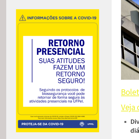
Bolet
Veja 
Di
di