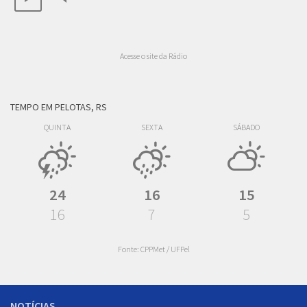
Acesse o site da Rádio
TEMPO EM PELOTAS, RS
QUINTA
SEXTA
SÁBADO
24
16
15
16
7
5
Fonte: CPPMet / UFPel
NOTÍCIAS