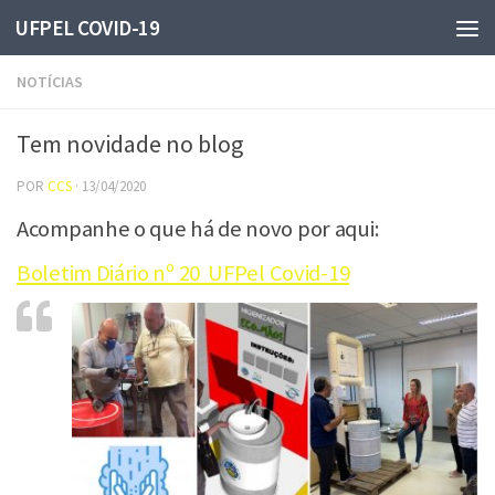
UFPEL COVID-19
Skip to content
NOTÍCIAS
Tem novidade no blog
POR
CCS
·
13/04/2020
Acompanhe o que há de novo por aqui:
Boletim Diário nº 20 UFPel Covid-19