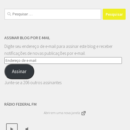
Pesquisar
por:
ASSINAR BLOG POR E-MAIL
Digite seu endereço de e-mail para assinar este blog e receber
notificações de novas publicações por e-mail.
Endereço
de
Assinar
e-
mail
Junte-se a 206 outros assinantes
RÁDIO FEDERAL FM
Abrir em uma nova janela