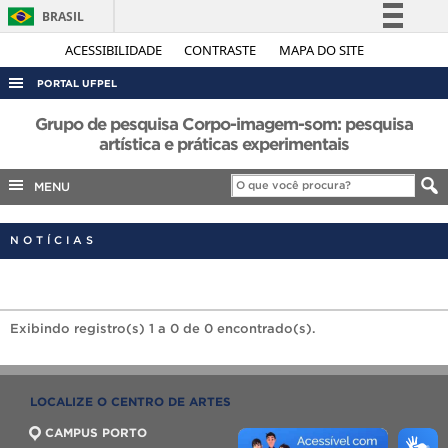
BRASIL
Simplifique!
ACESSIBILIDADE
CONTRASTE
MAPA DO SITE
Comunica BR
PORTAL UFPEL
Participe
ACESSO À INFORMAÇÃO
Grupo de pesquisa Corpo-imagem-som: pesquisa
Acesso à informação
artística e práticas experimentais
AUDITORIA
Legislação
MENU
COBALTO
Canais
CONCURSOS
NOTÍCIAS
EDITAIS
INTERNACIONAL
OUVIDORIA
Exibindo registro(s) 1 a 0 de 0 encontrado(s).
PORTARIAS
TELEFONES
LOCALIZE O CENTRO DE ARTES
CAMPUS PORTO