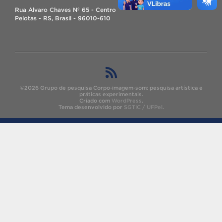
Rua Alvaro Chaves Nº 65 - Centro
Pelotas - RS, Brasil - 96010-610
©2026 Grupo de pesquisa Corpo-imagem-som: pesquisa artística e
práticas experimentais.
Criado com
WordPress
.
Tema desenvolvido por
SGTIC / UFPel
.