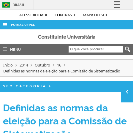
BRASIL
Simplifique!
ACESSIBILIDADE
CONTRASTE
MAPA DO SITE
Comunica BR
PORTAL UFPEL
Participe
ACESSO À INFORMAÇÃO
Constituinte Universitária
Acesso à informação
AUDITORIA
MENU
Legislação
COBALTO
Canais
Início
2014
Outubro
16
CONCURSOS
Definidas as normas da eleição para a Comissão de Sistematização
EDITAIS
INTERNACIONAL
SEM CATEGORIA
>
OUVIDORIA
Definidas as normas da
PORTARIAS
eleição para a Comissão de
TELEFONES