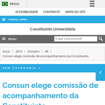
BRASIL
Simplifique!
ACESSIBILIDADE
CONTRASTE
MAPA DO SITE
Comunica BR
PORTAL UFPEL
Participe
ACESSO À INFORMAÇÃO
Constituinte Universitária
Acesso à informação
AUDITORIA
MENU
Legislação
COBALTO
Canais
Início
2014
Outubro
06
CONCURSOS
Consun elege comissão de acompanhamento da Constituinte
EDITAIS
INTERNACIONAL
SEM CATEGORIA
>
OUVIDORIA
Consun elege comissão de
PORTARIAS
acompanhamento da
TELEFONES