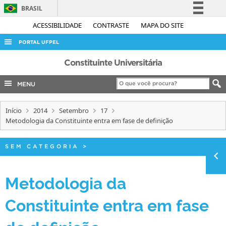
BRASIL
Simplifique!
ACESSIBILIDADE
CONTRASTE
MAPA DO SITE
Comunica BR
PORTAL UFPEL
Participe
ACESSO À INFORMAÇÃO
Constituinte Universitária
Acesso à informação
AUDITORIA
MENU
Legislação
COBALTO
Canais
Início
2014
Setembro
17
CONCURSOS
Metodologia da Constituinte entra em fase de definição
EDITAIS
INTERNACIONAL
SEM CATEGORIA
>
OUVIDORIA
Metodologia da
PORTARIAS
Constituinte entra em fase
TELEFONES