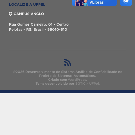
LOCALIZE A UFPEL
CAMPUS ANGLO
Rua Gomes Carneiro, 01 - Centro
Pelotas - RS, Brasil - 96010-610
©2026 Desenvolvimento de Sistema Análise de Confiabilidade no
Projeto de Sistemas Automáticos.
Criado com
WordPress
.
Tema desenvolvido por
SGTIC / UFPel
.