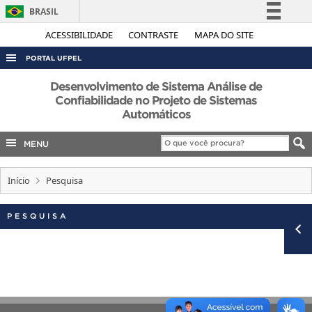
BRASIL
Simplifique!
ACESSIBILIDADE
CONTRASTE
MAPA DO SITE
Comunica BR
PORTAL UFPEL
Participe
ACESSO À INFORMAÇÃO
Desenvolvimento de Sistema Análise de
Acesso à informação
Confiabilidade no Projeto de Sistemas
AUDITORIA
Automáticos
Legislação
COBALTO
Canais
MENU
CONCURSOS
EDITAIS
Início
Pesquisa
INTERNACIONAL
PESQUISA
OUVIDORIA
PORTARIAS
TELEFONES