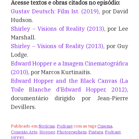
Acesse textos e obras citados no episódio:
Gustav Deutsch: Film Ist. (2019)
, por David
Hudson.
Shirley – Visions of Reality (2013)
, por Lee
Marshall.
Shirley – Visions of Reality (2013)
, por Guy
Lodge.
Edward Hopper e a Imagem Cinematográfica
(2010)
, por Marcos Kurtinaitis.
Edward Hopper and the Black Canvas (La
Toile Blanche d’Edward Hopper, 2012)
,
documentário dirigido por Jean-Pierre
Devillers.
Publicado em
Notícias
,
Podcast
com as tags
Cinema
,
Conexão Arte
,
Hopper
,
Photographein
,
Pintura
,
Podcast
,
UFPEL
.