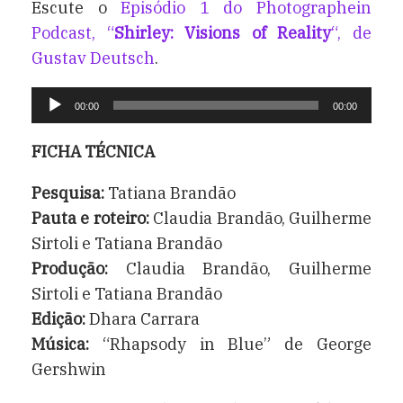
Escute o
Episódio 1 do Photographein
Podcast, “
Shirley: Visions of Reality
“, de
Gustav Deutsch
.
Tocador
00:00
00:00
de
áudio
FICHA TÉCNICA
Pesquisa:
Tatiana Brandão
Pauta e roteiro:
Claudia Brandão, Guilherme
Sirtoli e Tatiana Brandão
Produção:
Claudia Brandão, Guilherme
Sirtoli e Tatiana Brandão
Edição:
Dhara Carrara
Música:
“Rhapsody in Blue” de George
Gershwin