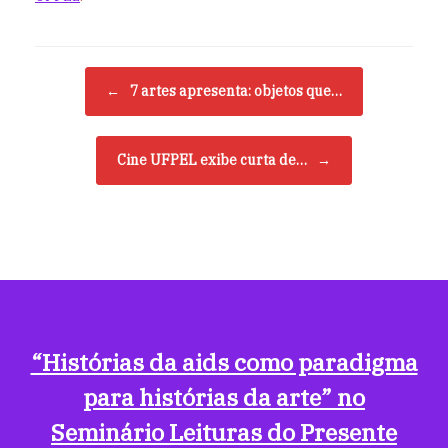
Navegação de posts
←
7 artes apresenta: objetos que…
Cine UFPEL exibe curta de…
→
“Histórias da aids como paradigma
para histórias da arte” no
Seminário Leituras do Presente