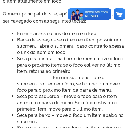
o item atualmente em foco.
O menu principal do site, após colocado em foco, pode
ser navegado com as seguintes teclas:
Enter – acessa o link do item em foco.
Barra de espaço – se o item em foco possuir um
submenu, abre o submenu; caso contrário acessa
o link do item em foco.
Seta para direita – na barra de menu move o foco
para o próximo item; se o foco estiver no último
item, retorna ao primeiro.
Em um submenu abre o
submenu do item em foco, se houver, ou move o
foco para o próximo item da barra de menu.
Seta para esquerda – move o foco para o item
anterior na barra de menu. Se o foco estiver no
primeiro item, move para o último item.
Seta para baixo – move o foco um item abaixo no
submenu.
Seta para cima – move o foco um item acima no