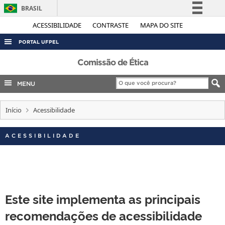
BRASIL
Simplifique!
ACESSIBILIDADE
CONTRASTE
MAPA DO SITE
Comunica BR
PORTAL UFPEL
Participe
ACESSO À INFORMAÇÃO
Comissão de Ética
Acesso à informação
AUDITORIA
MENU
Legislação
COBALTO
Canais
Início
Acessibilidade
CONCURSOS
EDITAIS
ACESSIBILIDADE
INTERNACIONAL
OUVIDORIA
PORTARIAS
Este site implementa as principais
TELEFONES
recomendações de acessibilidade