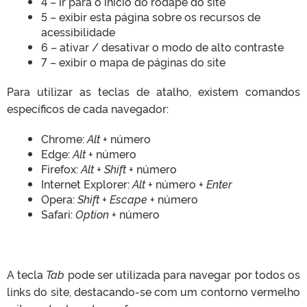
4 – ir para o início do rodapé do site
5 – exibir esta página sobre os recursos de
acessibilidade
6 – ativar / desativar o modo de alto contraste
7 – exibir o mapa de páginas do site
Para utilizar as teclas de atalho, existem comandos
específicos de cada navegador:
Chrome:
Alt
+ número
Edge:
Alt
+ número
Firefox:
Alt + Shift
+ número
Internet Explorer:
Alt
+ número +
Enter
Opera:
Shift + Escape
+ número
Safari:
Option
+ número
A tecla
Tab
pode ser utilizada para navegar por todos os
links do site, destacando-se com um contorno vermelho