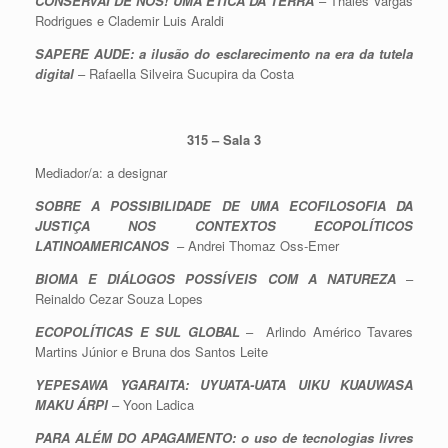
CONSERVAI DE NÓS! UMA ÉTICA DA TERRA
– Thales Vargas
Rodrigues e Clademir Luis Araldi
SAPERE AUDE: a ilusão do esclarecimento na era da tutela
digital
– Rafaella Silveira Sucupira da Costa
315 – Sala 3
Mediador/a: a designar
SOBRE A POSSIBILIDADE DE UMA ECOFILOSOFIA DA
JUSTIÇA NOS CONTEXTOS ECOPOLÍTICOS
LATINOAMERICANOS
– Andrei Thomaz Oss-Emer
BIOMA E DIÁLOGOS POSSÍVEIS COM A NATUREZA
–
Reinaldo Cezar Souza Lopes
ECOPOLÍTICAS E SUL GLOBAL
– Arlindo Américo Tavares
Martins Júnior e Bruna dos Santos Leite
YEPESAWA YGARAITA: UYUATA-UATA UIKU KUAUWASA
MAKU ÁRPI
– Yoon Ladica
PARA ALÉM DO APAGAMENTO: o uso de tecnologias livres