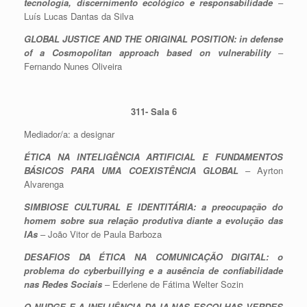
tecnologia, discernimento ecológico e responsabilidade
–
Luís Lucas Dantas da Silva
GLOBAL JUSTICE AND THE ORIGINAL POSITION: in defense
of a Cosmopolitan approach based on vulnerability
–
Fernando Nunes Oliveira
311- Sala 6
Mediador/a: a designar
ÉTICA NA INTELIGÊNCIA ARTIFICIAL E FUNDAMENTOS
BÁSICOS PARA UMA COEXISTÊNCIA GLOBAL
– Ayrton
Alvarenga
SIMBIOSE CULTURAL E IDENTITÁRIA: a preocupação do
homem sobre sua relação produtiva diante a evolução das
IAs
– João Vitor de Paula Barboza
DESAFIOS DA ÉTICA NA COMUNICAÇÃO DIGITAL: o
problema do cyberbuillying e a ausência de confiabilidade
nas Redes Sociais
– Ederlene de Fátima Welter Sozin
O NUDGE E A INFLUÊNCIA DA IA NAS ESCOLHAS VERDES