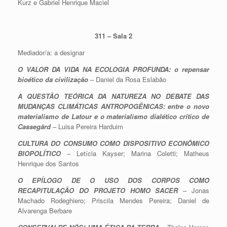
Kurz e Gabriel Henrique Maciel
311 – Sala 2
Mediador/a: a designar
O VALOR DA VIDA NA ECOLOGIA PROFUNDA: o repensar
bioético da civilização
– Daniel da Rosa Eslabão
A QUESTÃO TEÓRICA DA NATUREZA NO DEBATE DAS
MUDANÇAS CLIMÁTICAS ANTROPOGÊNICAS: entre o novo
materialismo de Latour e o materialismo dialético crítico de
Cassegård
– Luisa Pereira Harduim
CULTURA DO CONSUMO COMO DISPOSITIVO ECONÔMICO
BIOPOLÍTICO
– Letícia Kayser; Marina Coletti; Matheus
Henrique dos Santos
O EPÍLOGO DE O USO DOS CORPOS COMO
RECAPITULAÇÃO DO PROJETO HOMO SACER
– Jonas
Machado Rodeghiero; Priscila Mendes Pereira; Daniel de
Alvarenga Berbare