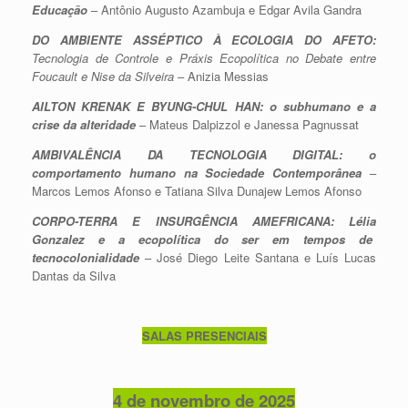
Educação
– Antônio Augusto Azambuja e Edgar Avila Gandra
DO AMBIENTE ASSÉPTICO À ECOLOGIA DO AFETO:
Tecnologia de Controle e Práxis Ecopolítica no Debate entre
Foucault e Nise da Silveira
– Anizia Messias
AILTON KRENAK E BYUNG-CHUL HAN: o subhumano e a
crise da alteridade
– Mateus Dalpizzol e Janessa Pagnussat
AMBIVALÊNCIA DA TECNOLOGIA DIGITAL: o
comportamento humano na Sociedade Contemporânea
–
Marcos Lemos Afonso e Tatiana Silva Dunajew Lemos Afonso
CORPO-TERRA E INSURGÊNCIA AMEFRICANA: Lélia
Gonzalez e a ecopolítica do ser em tempos de
tecnocolonialidade
– José Diego Leite Santana e Luís Lucas
Dantas da Silva
SALAS PRESENCIAIS
4 de novembro de 2025