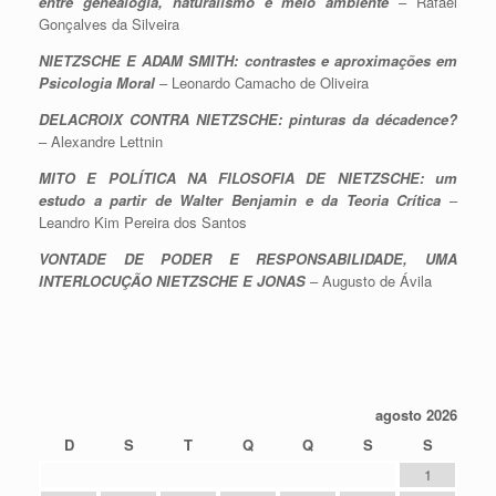
entre genealogia, naturalismo e meio ambiente
– Rafael
Gonçalves da Silveira
NIETZSCHE E ADAM SMITH: contrastes e aproximações em
Psicologia Moral
– Leonardo Camacho de Oliveira
DELACROIX CONTRA NIETZSCHE: pinturas da décadence?
– Alexandre Lettnin
MITO E POLÍTICA NA FILOSOFIA DE NIETZSCHE: um
estudo a partir de Walter Benjamin e da Teoria Crítica
–
Leandro Kim Pereira dos Santos
VONTADE DE PODER E RESPONSABILIDADE, UMA
INTERLOCUÇÃO NIETZSCHE E JONAS
– Augusto de Ávila
agosto 2026
D
S
T
Q
Q
S
S
1