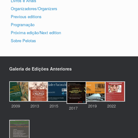
Livros e Anais
Organizadores/Organizers
Previous editions
Programação
Próxima edição/Next edition
Sobre Pelotas
Galeria de Edições Anteriores
2009
2013
2015
2019
2022
2017