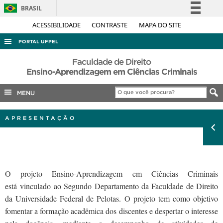
BRASIL
Simplifique!
ACESSIBILIDADE
CONTRASTE
MAPA DO SITE
Comunica BR
PORTAL UFPEL
Participe
ACESSO À INFORMAÇÃO
Faculdade de Direito
Acesso à informação
Ensino-Aprendizagem em Ciências Criminais
AUDITORIA
Legislação
MENU
COBALTO
Canais
CONCURSOS
APRESENTAÇÃO
EDITAIS
INTERNACIONAL
OUVIDORIA
O projeto Ensino-Aprendizagem em Ciências Criminais
PORTARIAS
está vinculado ao Segundo Departamento da Faculdade de Direito
TELEFONES
da Universidade Federal de Pelotas. O projeto tem como objetivo
fomentar a formação acadêmica dos discentes e despertar o interesse