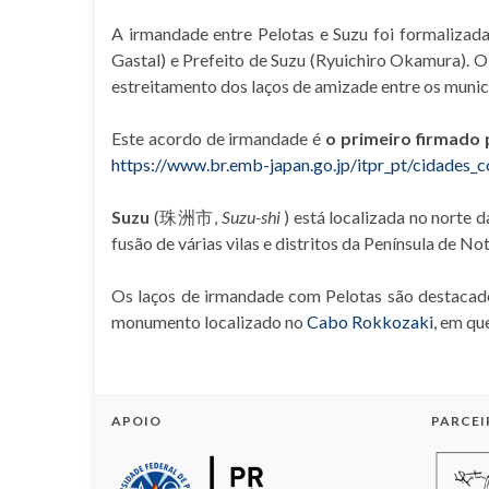
A irmandade entre Pelotas e Suzu foi formalizad
Gastal) e Prefeito de Suzu (Ryuichiro Okamura). O c
estreitamento dos laços de amizade entre os munic
Este acordo de irmandade é
o primeiro firmado 
https://www.br.emb-japan.go.jp/itpr_pt/cidades_c
Suzu
(
珠洲市
,
Suzu-shi
)
está
localizada no norte 
fusão de várias vilas e distritos da Península de 
Os laços de irmandade com Pelotas são destaca
monumento localizado no
Cabo Rokkozaki
, em qu
APOIO
PARCEI