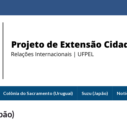
Colônia do Sacramento (Uruguai)
Suzu (Japão)
Notí
pão)