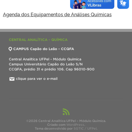
Agenda dos Equipamentos de Análises Químicas
CENTRAL ANALÍTICA - QUÍMICA
CAMPUS Capão do Leão - CCQFA
Central Analítica UFPel - Módulo Química
Campus Universitário Capão do Leão S/N
CCQFA, prédio 31 e prédio 106. Cep 96010-900
clique para ver o e-mail
©2026 Central Analítica UFPel – Módulo Química.
Criado com
WordPress
.
Tema desenvolvido por
SGTIC / UFPel
.