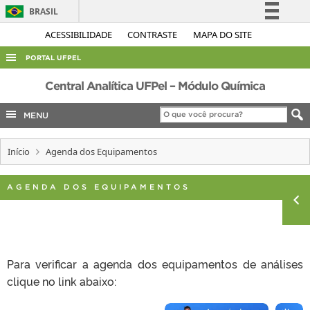
BRASIL
Simplifique!
ACESSIBILIDADE
CONTRASTE
MAPA DO SITE
Comunica BR
PORTAL UFPEL
Participe
ACESSO À INFORMAÇÃO
Central Analítica UFPel – Módulo Química
Acesso à informação
AUDITORIA
MENU
Legislação
COBALTO
Canais
Início
Agenda dos Equipamentos
CONCURSOS
EDITAIS
AGENDA DOS EQUIPAMENTOS
INTERNACIONAL
OUVIDORIA
PORTARIAS
Para verificar a agenda dos equipamentos de análises
TELEFONES
clique no link abaixo: