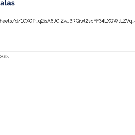
alas
dsheets/d/1GXQP_q2isA6JCIZwJ3RGiwl2scFF34LXQWtLZVq_
o(s).