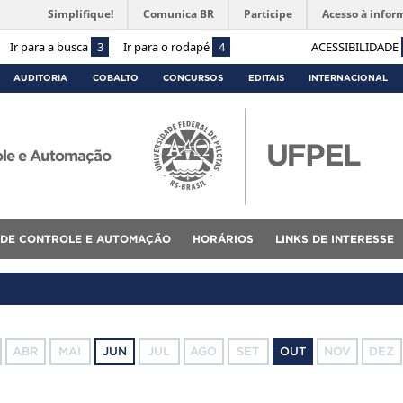
Simplifique!
Comunica BR
Participe
Acesso à infor
Ir para a busca
3
Ir para o rodapé
4
ACESSIBILIDADE
AUDITORIA
COBALTO
CONCURSOS
EDITAIS
INTERNACIONAL
ole e Automação
 DE CONTROLE E AUTOMAÇÃO
HORÁRIOS
LINKS DE INTERESSE
ABR
MAI
JUN
JUL
AGO
SET
OUT
NOV
DEZ