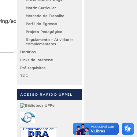
Matriz Curricular
Mercado de Trabalho
4ng/edit#gid=693108221
Perfil do Egresso
Projeto Pedagógico
Regulamento – Atividades
complementares
Horários
Links de Interesse
Pré-requisitos
TCC
ACESSO RÁPIDO UFPEL