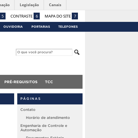
mação
Legislação
Canais
5
CONTRASTE
6
MAPA DO SITE
7
OUVIDORIA
PORTARIAS
TELEFONES
PRÉ-REQUISITOS
TCC
PÁGINAS
Contato
Horário de atendimento
Engenharia de Controle e
Automação
Documentos Estágio