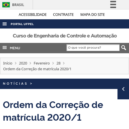
BRASIL
Simplifique!
ACESSIBILIDADE
CONTRASTE
MAPA DO SITE
Comunica BR
PORTAL UFPEL
Participe
ACESSO À INFORMAÇÃO
Curso de Engenharia de Controle e Automação
Acesso à informação
AUDITORIA
MENU
Legislação
COBALTO
Canais
Início
2020
Fevereiro
28
CONCURSOS
Ordem da Correção de matrícula 2020/1
EDITAIS
INTERNACIONAL
NOTÍCIAS
>
OUVIDORIA
Ordem da Correção de
PORTARIAS
matrícula 2020/1
TELEFONES