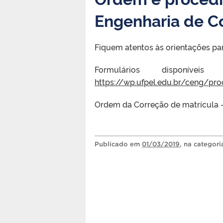
Engenharia de C
Fiquem atentos às orientações par
Formulários disponív
https://wp.ufpel.edu.br/ceng/pr
Ordem da Correção de matrícula 
Publicado
em
01/03/2019
, na categor