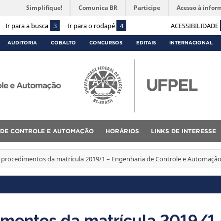
Simplifique!
Comunica BR
Participe
Acesso à infor
Ir para a busca
3
Ir para o rodapé
4
ACESSIBILIDADE
AUDITORIA
COBALTO
CONCURSOS
EDITAIS
INTERNACIONAL
ole e Automação
 DE CONTROLE E AUTOMAÇÃO
HORÁRIOS
LINKS DE INTERESSE
procedimentos da matrícula 2019/1 – Engenharia de Controle e Automaçã
mentos da matrícula 2019/1 