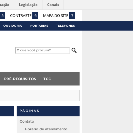
mação
Legislação
Canais
5
CONTRASTE
6
MAPA DO SITE
7
OUVIDORIA
PORTARIAS
TELEFONES
PRÉ-REQUISITOS
TCC
o
PÁGINAS
Contato
–
Horário de atendimento