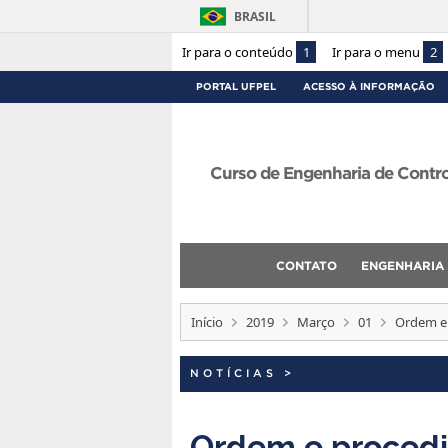
BRASIL
Ir para o conteúdo
1
Ir para o menu
2
PORTAL UFPEL
ACESSO À INFORMAÇÃO
Curso de Engenharia de Contr
CONTATO
ENGENHARIA
Início
2019
Março
01
Ordem e 
NOTÍCIAS
>
Ordem e procedi