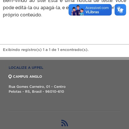
pode editá-la ou apagá-la, e então começar a inserir seu
próprio conteúdo.
Exibindo registro(s) 1 a 1 de 1 encontrado(s).
LOCALIZE A UFPEL
CAMPUS ANGLO
Rua Gomes Carneiro, 01 - Centro
Pelotas - RS, Brasil - 96010-610