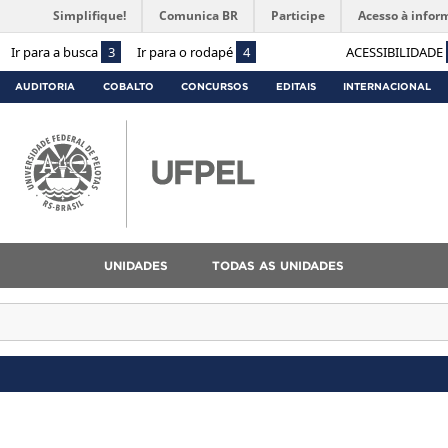
Simplifique!
Comunica BR
Participe
Acesso à infor
Ir para a busca
3
Ir para o rodapé
4
ACESSIBILIDADE
AUDITORIA
COBALTO
CONCURSOS
EDITAIS
INTERNACIONAL
UNIDADES
TODAS AS UNIDADES