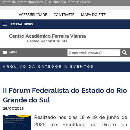
Portal do Governo Brasileiro
Atualize sua Barra de Governo
ACESSIBILIDADE
CONTRASTE
MAPA DO SITE
PORTAL UFPEL
ACESSO À INFORMAÇÃO
Centro Acadêmico Ferreira Vianna
Gestão Reconstituinte
AUDITORIA
MENU
COBALTO
CONCURSOS
ARQUIVO DA CATEGORIA EVENTOS
EDITAIS
INTERNACIONAL
II Fórum Federalista do Estado do Rio
OUVIDORIA
Grande do Sul
PORTARIAS
26/07/2026
TELEFONES
Realizado nos dias 18 e 19 de junho de
2026, na Faculdade de Direito da