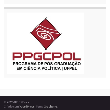
© 2026 BRICS Docs.
Criado com
WordPress
. Tema
Graphene
.