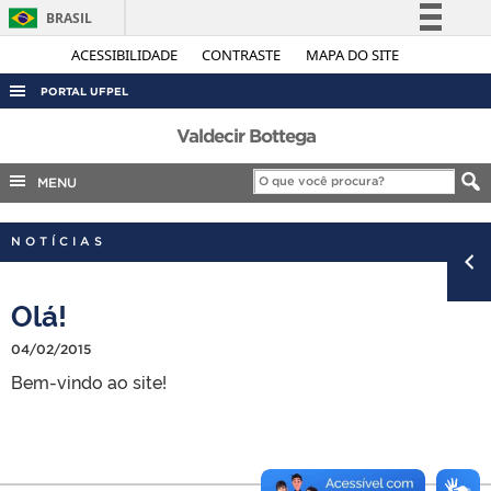
BRASIL
Simplifique!
ACESSIBILIDADE
CONTRASTE
MAPA DO SITE
Comunica BR
PORTAL UFPEL
Participe
ACESSO À INFORMAÇÃO
Valdecir Bottega
Acesso à informação
AUDITORIA
MENU
Legislação
COBALTO
Canais
NOTÍCIAS
CONCURSOS
EDITAIS
Olá!
INTERNACIONAL
04/02/2015
OUVIDORIA
Bem-vindo ao site!
PORTARIAS
TELEFONES