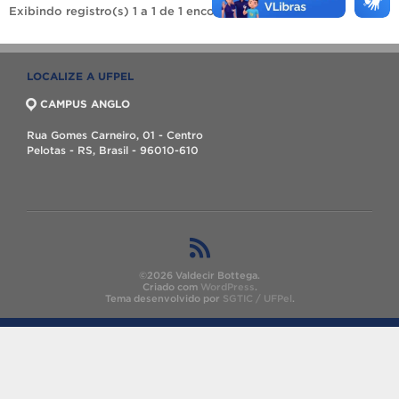
Exibindo registro(s) 1 a 1 de 1 encontrado(s).
LOCALIZE A UFPEL
CAMPUS ANGLO
Rua Gomes Carneiro, 01 - Centro
Pelotas - RS, Brasil - 96010-610
©2026 Valdecir Bottega.
Criado com
WordPress
.
Tema desenvolvido por
SGTIC / UFPel
.