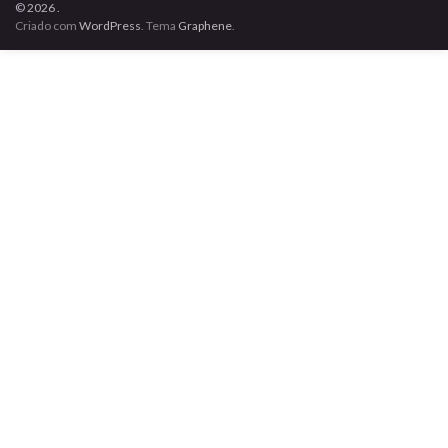
© 2026 .
Criado com
WordPress
. Tema
Graphene
.