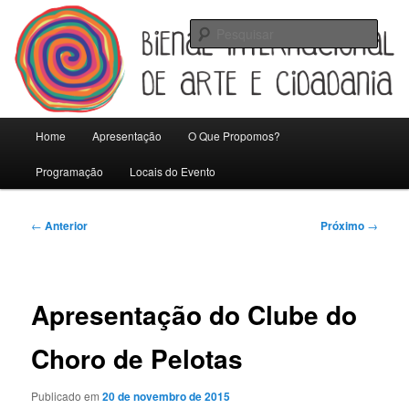
Pular
Universidade Federal de Pelotas
para
Pesqu
o
conteúdo
Bienal Internacional de Artes e
principal
Cidadania
Menu
Home
Apresentação
O Que Propomos?
principal
Programação
Locais do Evento
Navegação
←
Anterior
Próximo
→
de
posts
Apresentação do Clube do
Choro de Pelotas
Publicado em
20 de novembro de 2015