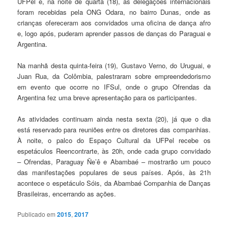
UFPel e, na noite de quarta (18), as delegações internacionais
foram recebidas pela ONG Odara, no bairro Dunas, onde as
crianças ofereceram aos convidados uma oficina de dança afro
e, logo após, puderam aprender passos de danças do Paraguai e
Argentina.
Na manhã desta quinta-feira (19), Gustavo Verno, do Uruguai, e
Juan Rua, da Colômbia, palestraram sobre empreendedorismo
em evento que ocorre no IFSul, onde o grupo Ofrendas da
Argentina fez uma breve apresentação para os participantes.
As atividades continuam ainda nesta sexta (20), já que o dia
está reservado para reuniões entre os diretores das companhias.
À noite, o palco do Espaço Cultural da UFPel recebe os
espetáculos Reencontrarte, às 20h, onde cada grupo convidado
– Ofrendas, Paraguay Ñe’ê e Abambaé – mostrarão um pouco
das manifestações populares de seus países. Após, às 21h
acontece o espetáculo Sóis, da Abambaé Companhia de Danças
Brasileiras, encerrando as ações.
Publicado em
2015
,
2017