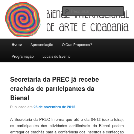
Pular
Pular
Universidade Federal de Pelotas
para
para
Pesqu
o
o
conteúdo
conteúdo
Bienal Internacional de Artes e
principal
secundário
Cidadania
Menu
Home
Apresentação
O Que Propomos?
principal
Programação
Locais do Evento
Secretaria da PREC já recebe
crachás de participantes da
Bienal
Publicado em
26 de novembro de 2015
A Secretaria da PREC informa que até o dia 04/12 (sexta-feira),
os participantes das atividades certificáveis da Bienal podem
entregar os crachás para a conferência dos inscritos e confecção