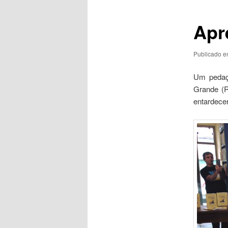
posts
Apr
Publicado 
Um pedaç
Grande (
entardecer