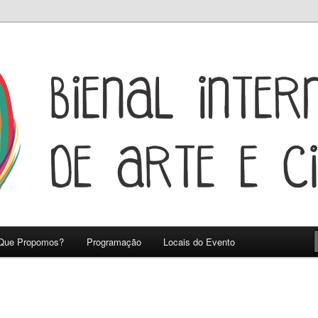
as
acional de Artes e Cidadania
Que Propomos?
Programação
Locais do Evento