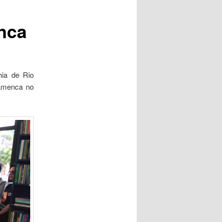
nca
ia de Rio
amenca no