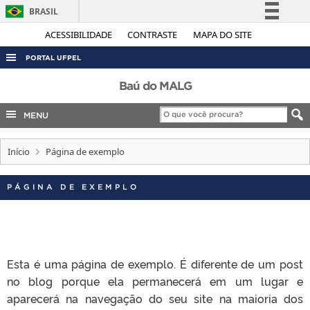
BRASIL
Simplifique!
ACESSIBILIDADE
CONTRASTE
MAPA DO SITE
Comunica BR
PORTAL UFPEL
Participe
ACESSO À INFORMAÇÃO
Baú do MALG
Acesso à informação
AUDITORIA
MENU
Legislação
COBALTO
Canais
Início
Página de exemplo
CONCURSOS
EDITAIS
PÁGINA DE EXEMPLO
INTERNACIONAL
OUVIDORIA
PORTARIAS
Esta é uma página de exemplo. É diferente de um post
TELEFONES
no blog porque ela permanecerá em um lugar e
aparecerá na navegação do seu site na maioria dos