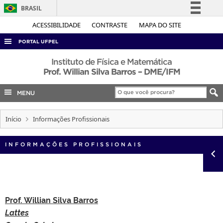
BRASIL
Simplifique!
ACESSIBILIDADE
CONTRASTE
MAPA DO SITE
Comunica BR
PORTAL UFPEL
Participe
ACESSO À INFORMAÇÃO
Instituto de Física e Matemática
Acesso à informação
Prof. Willian Silva Barros – DME/IFM
AUDITORIA
Legislação
MENU
COBALTO
Canais
CONCURSOS
Início
Informações Profissionais
EDITAIS
INTERNACIONAL
INFORMAÇÕES PROFISSIONAIS
OUVIDORIA
PORTARIAS
TELEFONES
Prof. Willian Silva Barros
Lattes