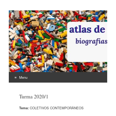
ATLAS DE
ARQUITETURA:
biografias, obras e
análises
Menu
Pular
para
Turma 2020/1
o
conteúdo
Tema:
COLETIVOS CONTEMPORÂNEOS