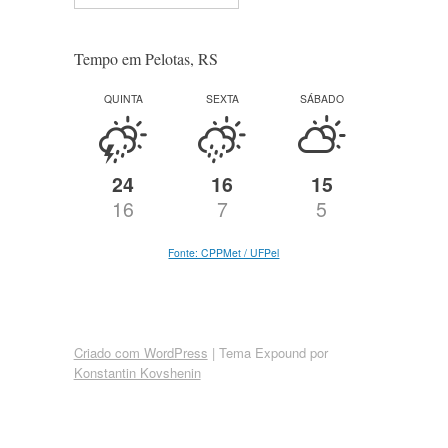
Tempo em Pelotas, RS
QUINTA
SEXTA
SÁBADO
24
16
15
16
7
5
Fonte: CPPMet / UFPel
Criado com WordPress
|
Tema Expound por
Konstantin Kovshenin