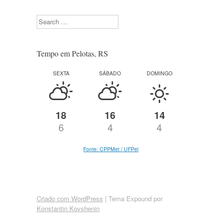
Search
Tempo em Pelotas, RS
SEXTA
SÁBADO
DOMINGO
18
16
14
6
4
4
Fonte: CPPMet / UFPel
Criado com WordPress
|
Tema Expound por
Konstantin Kovshenin