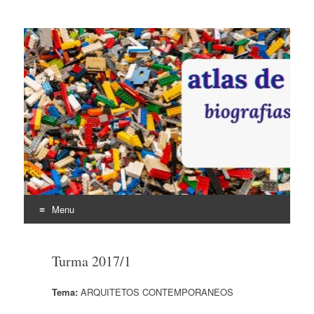
ATLAS DE
ARQUITETURA:
biografias, obras e
análises
Menu
Pular
para
Turma 2017/1
o
conteúdo
Tema:
ARQUITETOS CONTEMPORANEOS